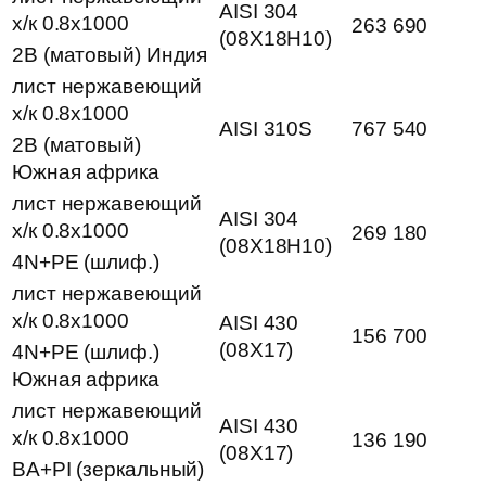
AISI 304
х/к 0.8х1000
263 690
(08Х18Н10)
2B (матовый) Индия
лист нержавеющий
х/к 0.8х1000
AISI 310S
767 540
2B (матовый)
Южная африка
лист нержавеющий
AISI 304
х/к 0.8х1000
269 180
(08Х18Н10)
4N+PE (шлиф.)
лист нержавеющий
х/к 0.8х1000
AISI 430
156 700
(08Х17)
4N+PE (шлиф.)
Южная африка
лист нержавеющий
AISI 430
х/к 0.8х1000
136 190
(08Х17)
BA+PI (зеркальный)