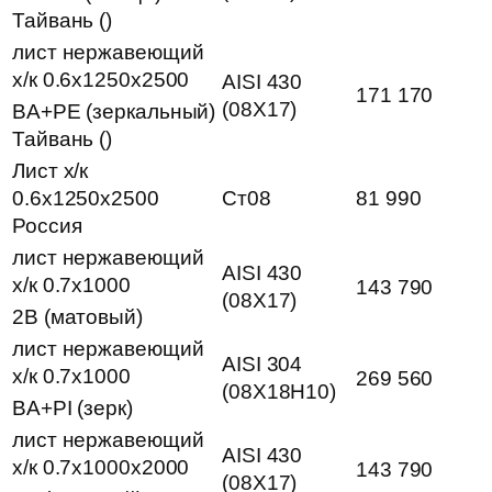
Тайвань ()
лист нержавеющий
х/к 0.6х1250х2500
AISI 430
171 170
(08Х17)
BA+PE (зеркальный)
Тайвань ()
Лист х/к
0.6х1250х2500
Ст08
81 990
Россия
лист нержавеющий
AISI 430
х/к 0.7х1000
143 790
(08Х17)
2B (матовый)
лист нержавеющий
AISI 304
х/к 0.7х1000
269 560
(08Х18Н10)
BA+PI (зерк)
лист нержавеющий
AISI 430
х/к 0.7х1000х2000
143 790
(08Х17)