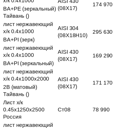
х/к 0.4х1000
AISI 430
174 970
(08Х17)
BA+PE (зеркальный)
Тайвань ()
лист нержавеющий
AISI 304
х/к 0.4х1000
295 630
(08Х18Н10)
BA+PI (зерк)
лист нержавеющий
AISI 430
х/к 0.4х1000
169 290
(08Х17)
BA+PI (зеркальный)
лист нержавеющий
х/к 0.4х1000х2000
AISI 430
171 170
(08Х17)
2B (матовый)
Тайвань ()
Лист х/к
0.45х1250х2500
Ст08
78 990
Россия
лист нержавеющий