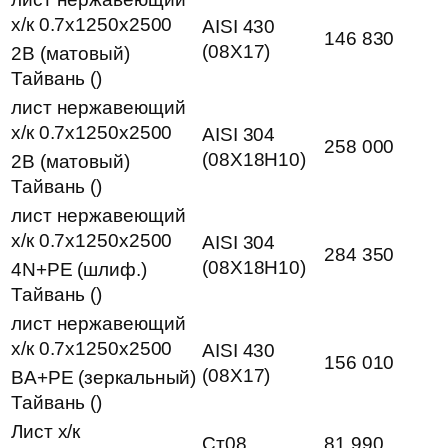
х/к 0.7х1250х2500
AISI 430
146 830
(08Х17)
2B (матовый)
Тайвань ()
лист нержавеющий
х/к 0.7х1250х2500
AISI 304
258 000
(08Х18Н10)
2B (матовый)
Тайвань ()
лист нержавеющий
х/к 0.7х1250х2500
AISI 304
284 350
(08Х18Н10)
4N+PE (шлиф.)
Тайвань ()
лист нержавеющий
х/к 0.7х1250х2500
AISI 430
156 010
(08Х17)
BA+PE (зеркальный)
Тайвань ()
Лист х/к
Ст08
81 990