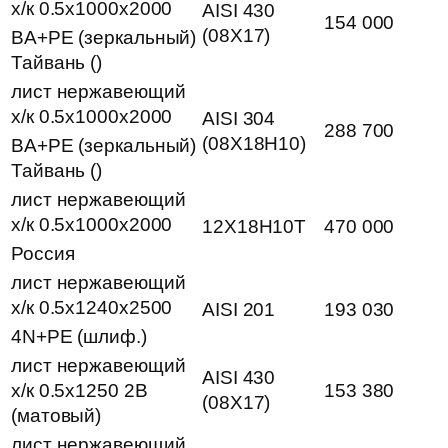
х/к 0.5х1000х2000
AISI 430
154 000
(08Х17)
BA+PE (зеркальный)
Тайвань ()
лист нержавеющий
х/к 0.5х1000х2000
AISI 304
288 700
(08Х18Н10)
BA+PE (зеркальный)
Тайвань ()
лист нержавеющий
х/к 0.5х1000х2000
12Х18Н10Т
470 000
Россия
лист нержавеющий
х/к 0.5х1240х2500
AISI 201
193 030
4N+PE (шлиф.)
лист нержавеющий
AISI 430
х/к 0.5х1250 2B
153 380
(08Х17)
(матовый)
лист нержавеющий