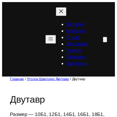
Перейти
к
содержимому
Каталог
Магазин
О нас
Доставка
Услуги
Галерея
Контакты
Главная
/
Уголок Швеллер Двутавр
/ Двутавр
Двутавр
Размер — 10Б1, 12Б1, 14Б1, 16Б1, 18Б1,